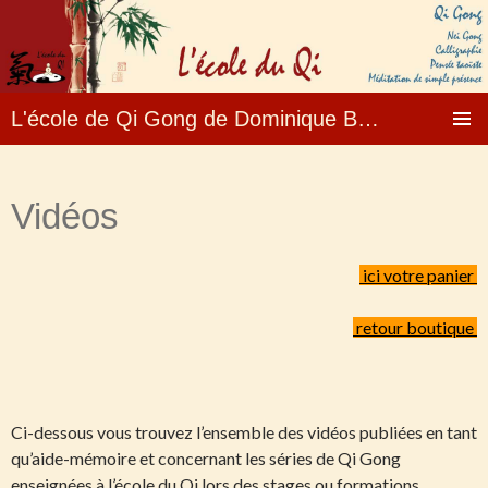
L'école de Qi Gong de Dominique Banizette – Fo
Aller
MENU
au
PRINCI
contenu
Vidéos
ici votre panier
retour boutique
Ci-dessous vous trouvez l’ensemble des vidéos publiées en tant
qu’aide-mémoire et concernant les séries de Qi Gong
enseignées à l’école du Qi lors des stages ou formations.