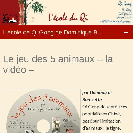
L'école de Qi Gong de Dominique Banizette – Formation, enseignement, stages ….
Aller
MENU
au
PRINCI
contenu
Le jeu des 5 animaux – la
vidéo –
par Dominique
Banizette
Qi Gong de santé, très
populaire en Chine,
basé sur l’imitation
d’animaux : le tigre,