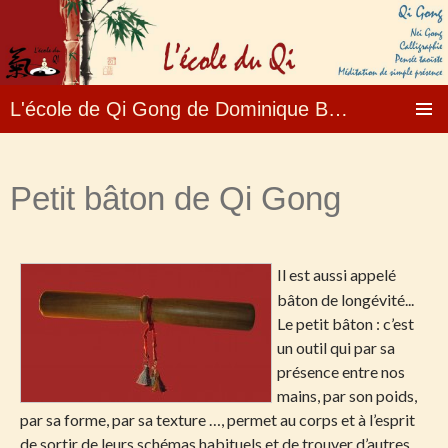
L'école de Qi Gong de Dominique Banizette – Fo
Aller
MENU
au
PRINCI
contenu
Petit bâton de Qi Gong
Il est aussi appelé
bâton de longévité...
Le petit bâton : c’est
un outil qui par sa
présence entre nos
mains, par son poids,
par sa forme, par sa texture …, permet au corps et à l’esprit
de sortir de leurs schémas habituels et de trouver d’autres