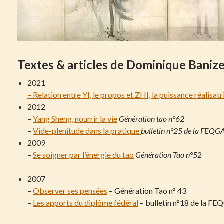
Textes & articles de Dominique Baniz
2021
– Relation entre YI, le propos et ZHI, la puissance réalisatr
2012
–
Yang Sheng, nourrir la vie
Génération tao n°62
–
Vide-plenitude dans la pratique
bulletin n°25 de la FEQG
2009
–
Se soigner par l’énergie du tao
Génération Tao n°5
2
2007
–
Observer ses pensées
– Génération Tao n° 43
–
Les apports du diplôme fédéral
– bulletin n°18 de la F