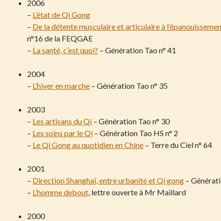
2006
–
L’état de Qi Gong
–
De la détente musculaire et articulaire à l’épanouissemen
n°16 de la FEQGAE
–
La santé, c’est quoi?
– Génération Tao n° 41
2004
–
L’hiver en marche
– Génération Tao n° 35
2003
–
Les artisans du Qi
– Génération Tao n° 30
–
Les soins par le Qi
– Génération Tao HS n° 2
–
Le Qi Gong au quotidien en Chine
– Terre du Ciel n° 64
2001
–
Direction Shanghaî, entre urbanité et Qi gong
– Générati
–
L’homme debout
, lettre ouverte à Mr Maillard
2000