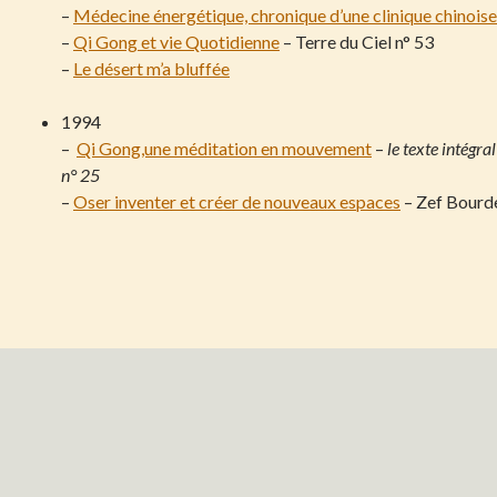
–
Médecine énergétique, chronique d’une clinique chinoise
–
Qi Gong et vie Quotidienne
– Terre du Ciel n° 53
–
Le désert m’a bluffée
1994
–
Qi Gong,une méditation en mouvement
–
le texte intégral
n° 25
–
Oser inventer et créer de nouveaux espaces
– Zef Bourde