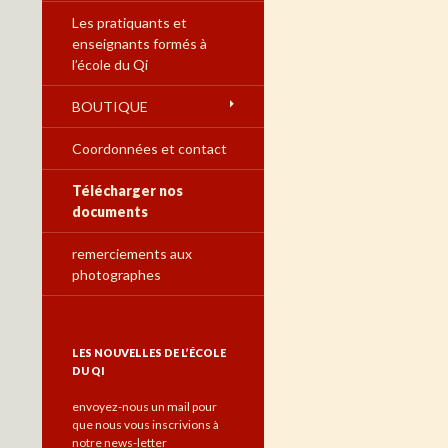
Les pratiquants et
enseignants formés à
l’école du Qi
BOUTIQUE
Coordonnées et contact
Télécharger nos
documents
remerciements aux
photographes
LES NOUVELLES DE L’ÉCOLE
DU QI
envoyez-nous un mail pour
que nous vous inscrivions à
notre news-letter