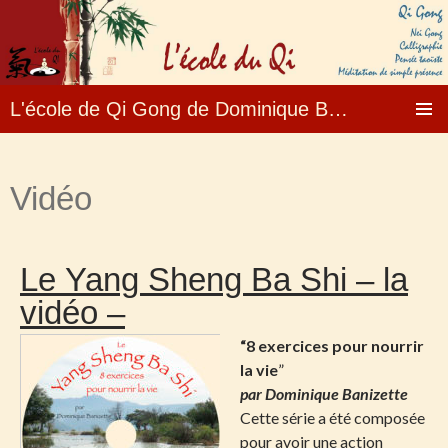
L'école de Qi Gong de Dominique Banizette – Fo
Aller
MENU
au
PRINCI
contenu
Vidéo
Le Yang Sheng Ba Shi – la
vidéo –
“8 exercices pour nourrir
la vie
”
par Dominique Banizette
Cette série a été composée
pour avoir une action