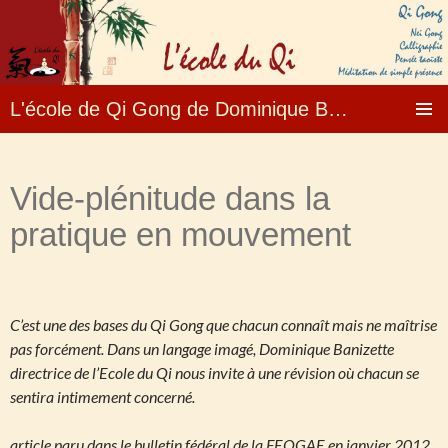
L'école de Qi Gong de Dominique Banizette – Formation, enseignement, stages ….
Aller
MENU
au
PRINCI
contenu
Vide-plénitude dans la
pratique en mouvement
C’est une des bases du Qi Gong que chacun connaît mais ne maîtrise
pas forcément. Dans un langage imagé, Dominique Banizette
directrice de l’Ecole du Qi nous invite à une révision où chacun se
sentira intimement concerné.
article paru dans le bulletin fédéral de la FEQGAE en janvier 2012