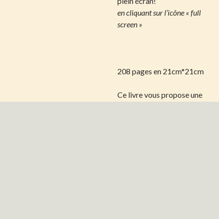
plein écran!
en cliquant sur l’icône « full
screen »
208 pages en 21cm*21cm
Ce livre vous propose une
méthode de Qi Gong
inédite et innovante : le
Yang Sheng Ba Shi.
Créée en 2010, cette forme
a pour objectif d’entretenir
la vie : Yang Sheng.
Cet objectif se décline sur
trois niveaux.
● Le niveau corporel libère
les tensions dans les