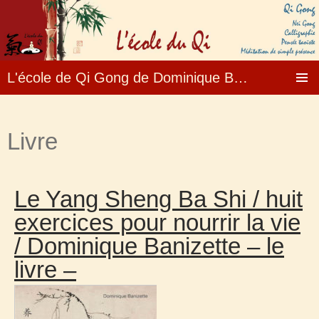
L'école de Qi Gong de Dominique Banizette – Formation, enseignement, stages ….
Aller
MENU
au
PRINCI
contenu
Livre
Le Yang Sheng Ba Shi / huit
exercices pour nourrir la vie
/ Dominique Banizette – le
livre –