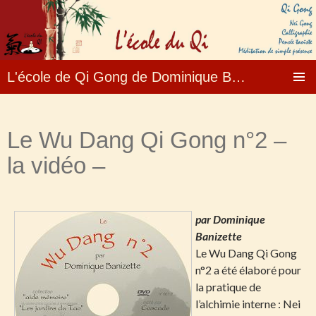
L'école de Qi Gong de Dominique Banizette – Formation, enseignement, stages ….
Aller
MENU
au
PRINCI
contenu
Le Wu Dang Qi Gong n°2 –
la vidéo –
par Dominique
Banizette
Le Wu Dang Qi Gong
n°2 a été élaboré pour
la pratique de
l’alchimie interne : Nei